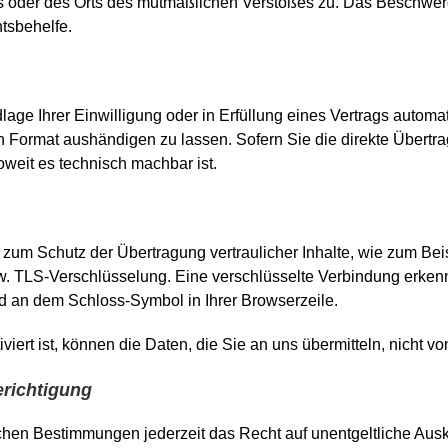
zes oder des Orts des mutmaßlichen Verstoßes zu. Das Beschwer
htsbehelfe.
age Ihrer Einwilligung oder in Erfüllung eines Vertrags automati
n Format aushändigen zu lassen. Sofern Sie die direkte Übertr
soweit es technisch machbar ist.
 zum Schutz der Übertragung vertraulicher Inhalte, wie zum Bei
w. TLS-Verschlüsselung. Eine verschlüsselte Verbindung erken
 und an dem Schloss-Symbol in Ihrer Browserzeile.
ert ist, können die Daten, die Sie an uns übermitteln, nicht vo
richtigung
hen Bestimmungen jederzeit das Recht auf unentgeltliche Ausku