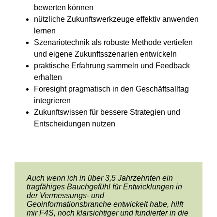
bewerten können
nützliche Zukunftswerkzeuge effektiv anwenden
lernen
Szenariotechnik als robuste Methode vertiefen
und eigene Zukunftsszenarien entwickeln
praktische Erfahrung sammeln und Feedback
erhalten
Foresight pragmatisch in den Geschäftsalltag
integrieren
Zukunftswissen für bessere Strategien und
Entscheidungen nutzen
Auch wenn ich in über 3,5 Jahrzehnten ein
Eine Gesamtbetrachtung der
Weiter so – die Kombination aus
Der Foresight 4 Strategy Workshop ist eine tolle
Sehr gut ist die Arbeit am eigenen Beispiel mit
Mithilfe der Szenario-Technik lassen sich
Die Diskussion von möglichen Einflüssen auf
Methodischer Input auf einem hohen Niveau
Klare Linie mit guten Übungen – der Aufbau
tragfähiges Bauchgefühl für Entwicklungen in
Strategieentwicklung von der Umsatzidee bis
Szenariotechnik und Strategie macht sehr viel
Ergänzung zum Strategy Explorer.
enger individueller Betreuung: sie ist
Szenarien strukturiert entwickeln und die
zukünftige Entwicklungen verändert den
wird intensiv mit praktischer Anwendung
des Kurs hat mir gut gefallen.
der Vermessungs- und
hin zu den Implikationen für das eigene
Sinn!
gleichzeitig Motivator, Zusatznutzen und
Erkenntnisse daraus für die
Blickwinkel, schafft neue Perspektiven und hilft
verbunden – das führt zu einer sehr guten
Geoinformationsbranche entwickelt habe, hilft
Unternehmen.
Aufhängepunkt für die Einbindung der eigenen
Strategieentwicklung nutzen.
dabei, möglichst viele Aspekte zu
Verankerung des Wissens.
mir F4S, noch klarsichtiger und fundierter in die
Organisation.
berücksichtigen.