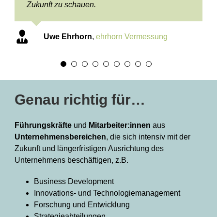
Lars Jochim
Lars Jochim
BIT Bremerhaven
BIT Bremerhaven
Zukunft zu schauen.
Jonas Weber
Advanced Development
Patrick Bethke
Lars Jochim
Dr. Christian Wahnes
BIT Bremerhaven
micronex GmbH
midge medical GmbH
Dr. Christian Wahnes
Uwe Ehrhorn
ehrhorn Vermessung
midge medical GmbH
Uwe Ehrhorn
,
ehrhorn Vermessung
Genau richtig für…
Führungskräfte
und
Mitarbeiter:innen
aus
Unternehmensbereichen
, die sich intensiv mit der
Zukunft und längerfristigen Ausrichtung des
Unternehmens beschäftigen, z.B.
Business Development
Innovations- und Technologiemanagement
Forschung und Entwicklung
Strategieabteilungen