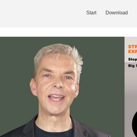
Start
Download