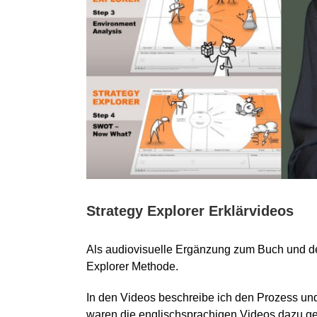
Strategy Explorer Erklärvideos
Als audiovisuelle Ergänzung zum Buch und de
Explorer Methode.
In den Videos beschreibe ich den Prozess und 
waren die englischsprachigen Videos dazu ged