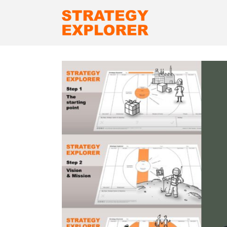
Zum
Inhalt
springen
Zeige
grösseres
Bild