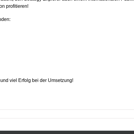
 profitieren!
oden:
nd viel Erfolg bei der Umsetzung!