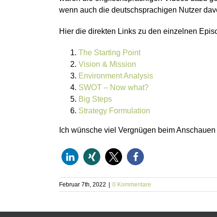
wenn auch die deutschsprachigen Nutzer davon
Hier die direkten Links zu den einzelnen Epis
The Starting Point
Vision & Mission
Environment Analysis
SWOT – Now what?
Big Steps
Strategy Formulation
Ich wünsche viel Vergnügen beim Anschauen u
Februar 7th, 2022
|
0 Kommentare