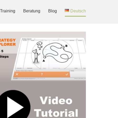
Training
Beratung
Blog
Deutsch